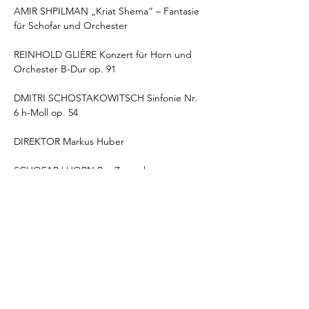
AMIR SHPILMAN „Kriat Shema“ – Fantasie 
für Schofar und Orchester
REINHOLD GLIÈRE Konzert für Horn und 
Orchester B-Dur op. 91
DMITRI SCHOSTAKOWITSCH Sinfonie Nr. 
6 h-Moll op. 54
DIREKTOR Markus Huber
SCHOFAR | HORN Bar Zemach
Diese Veranstaltung teilen